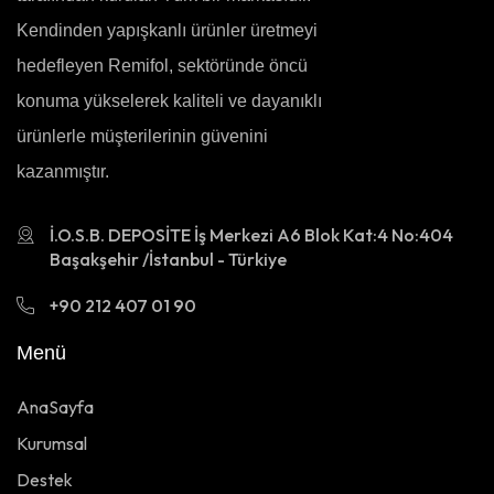
Kendinden yapışkanlı ürünler üretmeyi
hedefleyen Remifol, sektöründe öncü
konuma yükselerek kaliteli ve dayanıklı
ürünlerle müşterilerinin güvenini
kazanmıştır.
İ.O.S.B. DEPOSİTE İş Merkezi A6 Blok Kat:4 No:404
Başakşehir /İstanbul - Türkiye
+90 212 407 01 90
Menü
AnaSayfa
Kurumsal
Destek