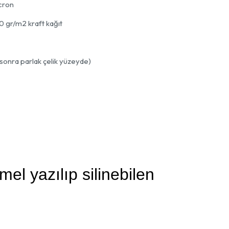
cron
40 gr/m2 kraft kağıt
onra parlak çelik yüzeyde)
l yazılıp silinebilen