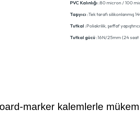
PVC Kalınlığı :
80 micron / 100 mi
Taşıyıcı :
Tek tarafı silikonlanmış 1
Tutkal :
Poliakrilik, şeffaf yapıştırıcı
Tutkal gücü :
16N/25mm (24 saat s
board-marker kalemlerle mükemme