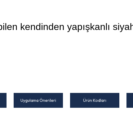
ebilen kendinden yapışkanlı siya
Uygulama Önerileri
Ürün Kodları