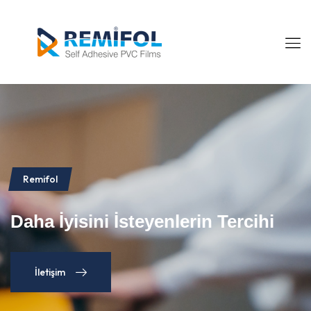
Remifol
Daha İyisini İsteyenlerin Tercihi
İletişim
İletişim