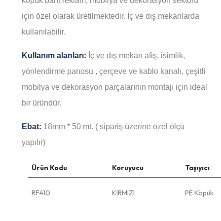
kopük bant reklam, mobilya ve dekorasyon sektörü
için özel olarak üretilmektedir. İç ve dış mekanlarda
kullanılabilir.
Kullanım alanları:
İç ve dış mekan afiş, isimlik,
yönlendirme panosu , çerçeve ve kablo kanalı, çeşitli
mobilya ve dekorasyon parçalarının montajı için ideal
bir üründür.
Ebat:
18mm * 50 mt. ( sipariş üzerine özel ölçü
yapılır)
Ürün Kodu
Koruyucu
Taşıyıcı
RF410
KIRMIZI
PE Köpük